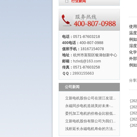
行业新闻
使用
温度
电话：
0571-87603218
例如
400电话：
400-807-0988
湿度
值班手机：
18167154078
化学
地址：
杭州市富阳区银湖创新中心
外部
邮箱：
hzlxdj@163.com
例如
传真：
0571-87603258
ＱＱ：
2893155663
分享
公司新闻
立新电机股份公司在浙江友谊...
·[20
永磁同步电机造就美好未来-...
·[20
·[20
委托加工电机的价格会比较低...
·[20
立新电机股份有限公司为我们...
·[20
浅析延长永磁电机寿命的方法...