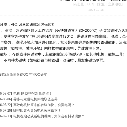
[点击量：607]
[来源：立新电机]
2025-10-16
环境：外部因素加速或延缓保质期 
： 高温：超过磁钢最大工作温度（钕铁硼通常为80-200℃）会导致磁性永久
，夏季室外停放的电机若磁钢温度超过120℃，退磁速度可能翻倍。 低温：
与腐蚀： 潮湿环境会加速磁钢氧化，尤其是未做镀层保护的钕铁硼磁钢。沿海
腐蚀（如酸性、碱性环境）同样损害磁钢结构，导致磁性下降。 
磁场： 存储或使用过程中，若磁钢靠近其他磁场源（如其他电机、磁性工具
，不同种类磁铁（如铝镍钴与钕铁硼）混储时，易发生磁场削弱。
到
新浪微博
微信
QQ空间
QQ好友
26-08-07]
电机 IP 防护的对象是谁？
26-08-06]
异步与永磁电机斜槽取值差异
26-07-22]
高效电机比原来的转速加快，会费电吗？
26-07-20]
哪些因素会导致电机效率低下？
26-07-13]
电机在启动或断电的瞬间，为何会有抖动现象？